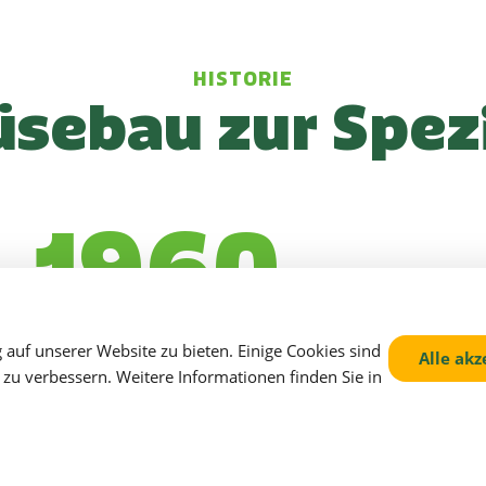
HISTORIE
ebau zur Spezi
1960
Gründung
auf unserer Website zu bieten. Einige Cookies sind
Alle akz
zu verbessern. Weitere Informationen finden Sie in
Die Unternehmensgründer 
begannen 1960 mit der Pro
Gemüsejungpflanzen für 
Eigenbedarf. Parallel zum
Produktion von Jungpflanz