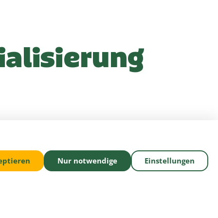
alisierung
eptieren
Nur notwendige
Einstellungen
Heinrich und Louise Lüske
duktion von Salat- und
benachbarte Kunden und den
 Gemüsebau bauten sie die
en weiter aus.