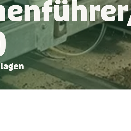
enführer
)
nlagen