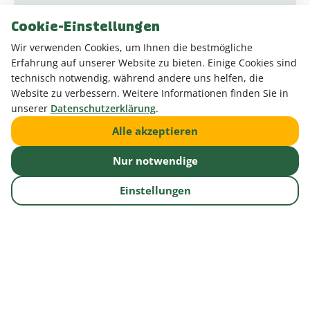
Ausführliche
Cookie-Einstellungen
Einarbeitung
Wir verwenden Cookies, um Ihnen die bestmögliche
Erfahrung auf unserer Website zu bieten. Einige Cookies sind
technisch notwendig, während andere uns helfen, die
Website zu verbessern. Weitere Informationen finden Sie in
unserer
Datenschutzerklärung
.
Alle akzeptieren
E-Bike-
Nur notwendige
Leasing
Einstellungen
Notwendige Cookies
Diese Cookies sind für die Grundfunktionen der Website
erforderlich und können nicht deaktiviert werden.
Kostenübernahme